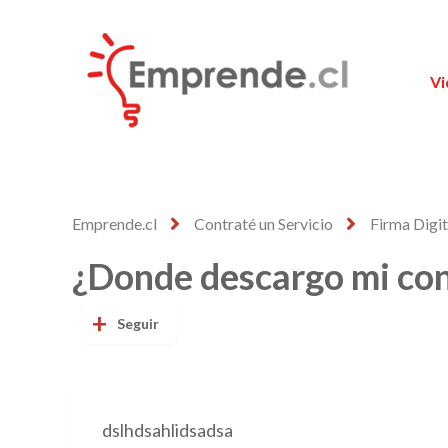
Vi
Emprende.cl
Contraté un Servicio
Firma Digit
¿Donde descargo mi con
Nadie lo sigue a
Seguir
dslhdsahlidsadsa