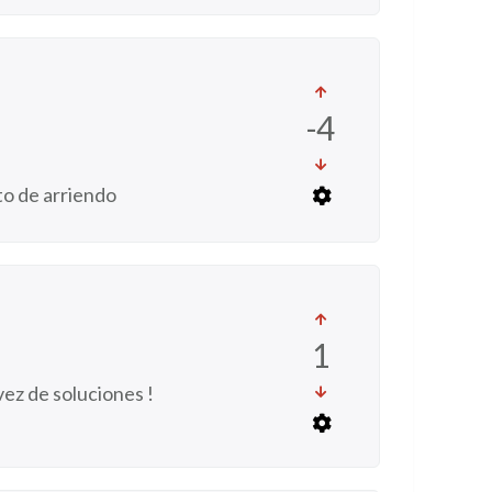
-4
to de arriendo
1
ez de soluciones !